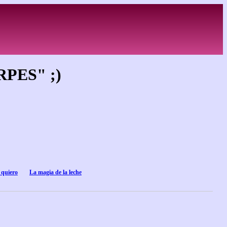
PES" ;)
 quiero
La magia de la leche