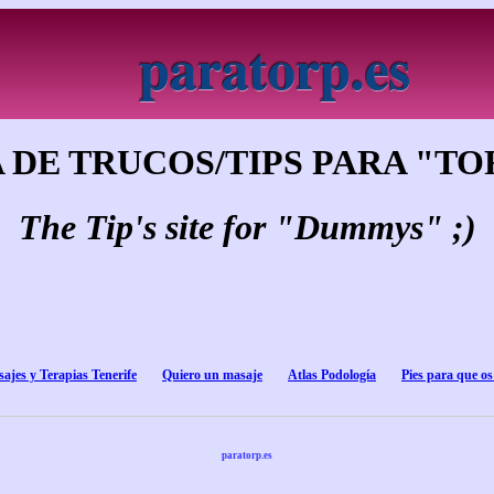
paratorp.es
 DE TRUCOS/TIPS PARA "TOR
The Tip's site for "Dummys" ;)
ajes y Terapias Tenerife
Quiero un masaje
Atlas Podología
Pies para que os
paratorp.es