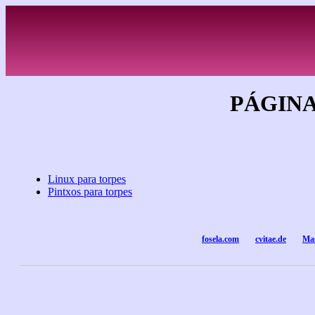
PÁGINA
Linux para torpes
Pintxos para torpes
fosela.com
cvitae.de
Mas